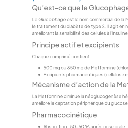
Qu’est-ce que le Glucophag
Le
Glucophage
est le nom commercial de la M
le traitement du diabète de type 2. Il agit en
améliorant la sensibilité des cellules à l’insuline
Principe actif et excipients
Chaque comprimé contient :
500 mg ou 850 mg de Metformine (chlor
Excipients pharmaceutiques (cellulose mi
Mécanisme d’action de la Me
La Metformine diminue la néoglucogenèse hépat
améliore la captation périphérique du glucose 
Pharmacocinétique
Absorption : 50-60 % après prise orale.