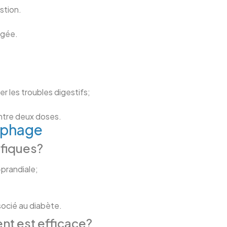
stion.
ngée.
ter les troubles digestifs;
entre deux doses.
ophage
éfiques?
-prandiale;
socié au diabète.
nt est efficace?