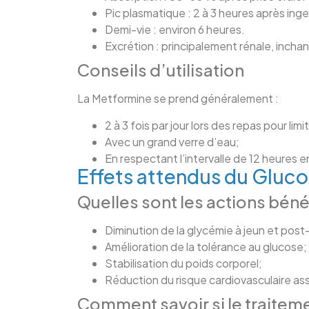
Pic plasmatique : 2 à 3 heures après inge
Demi-vie : environ 6 heures.
Excrétion : principalement rénale, incha
Conseils d’utilisation
La Metformine se prend généralement :
2 à 3 fois par jour lors des repas pour limi
Avec un grand verre d’eau;
En respectant l’intervalle de 12 heures 
Effets attendus du Gluc
Quelles sont les actions bén
Diminution de la glycémie à jeun et post
Amélioration de la tolérance au glucose;
Stabilisation du poids corporel;
Réduction du risque cardiovasculaire as
Comment savoir si le traiteme