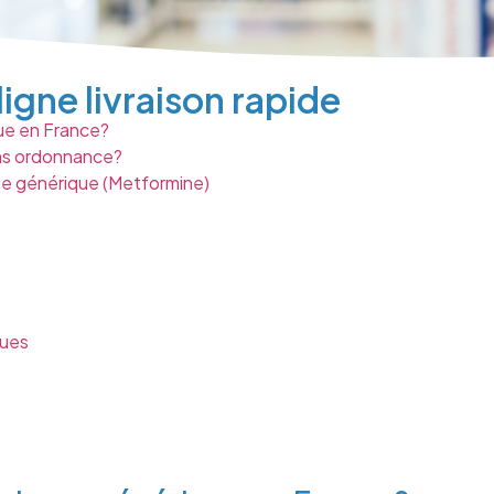
igne livraison rapide
e en France?
ns ordonnance?
ge générique (Metformine)
ques