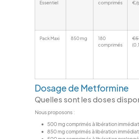
Essentiel
comprimés
€/p
Pack Maxi
850 mg
180
€5
comprimés
(0,
Dosage de Metformine
Quelles sont les doses dispo
Nous proposons :
500 mg comprimés à libération immédia
850 mg comprimés à libération immédiat
500 mg comprimés à libération prolongé