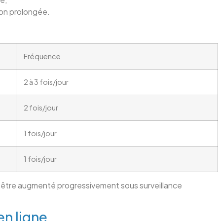
on prolongée.
Fréquence
2 à 3 fois/jour
2 fois/jour
1 fois/jour
1 fois/jour
is être augmenté progressivement sous surveillance
n ligne