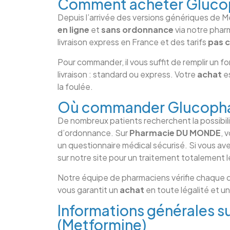
Comment acheter Glucop
Depuis l’arrivée des versions génériques de Me
en ligne
et
sans ordonnance
via notre phar
livraison express en France et des tarifs
pas 
Pour commander, il vous suffit de remplir un fo
livraison : standard ou express. Votre
achat
es
la foulée.
Où commander Glucophag
De nombreux patients recherchent la possibil
d’ordonnance. Sur
Pharmacie DU MONDE
, 
un questionnaire médical sécurisé. Si vous a
sur notre site pour un traitement totalement 
Notre équipe de pharmaciens vérifie chaque
vous garantit un
achat
en toute légalité et u
Informations générales s
(Metformine)