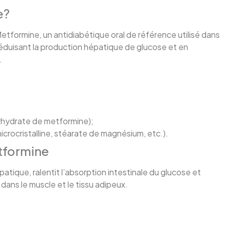
e?
etformine, un antidiabétique oral de référence utilisé dans
 réduisant la production hépatique de glucose et en
.
hydrate de metformine);
crocristalline, stéarate de magnésium, etc.).
tformine
ique, ralentit l’absorption intestinale du glucose et
dans le muscle et le tissu adipeux.