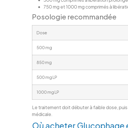
750 mg et 1000 mg comprimés à libérati
Posologie recommandée
Dose
500 mg
850 mg
500 mg LP
1000 mg LP
Le traitement doit débuter à faible dose, pu
médicale.
Où acheter Glucophage e