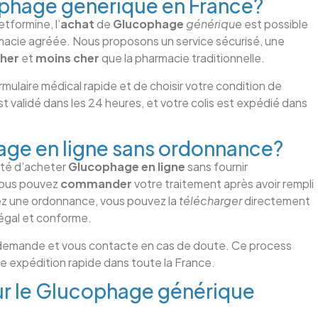
hage générique en France?
tformine, l’
achat
de
Glucophage
générique
est possible
macie agréée. Nous proposons un service sécurisé, une
cher
et
moins cher
que la pharmacie traditionnelle.
rmulaire médical rapide et de choisir votre condition de
t validé dans les 24 heures, et votre colis est expédié dans
e en ligne sans ordonnance?
ité d’acheter
Glucophage
en ligne
sans fournir
vous pouvez
commander
votre traitement après avoir rempli
vez une ordonnance, vous pouvez la
télécharger
directement
légal et conforme.
 demande et vous contacte en cas de doute. Ce process
ne expédition rapide dans toute la France.
ur le Glucophage générique