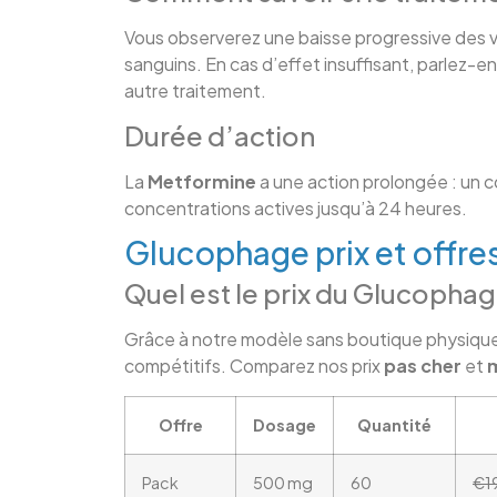
Vous observerez une baisse progressive des va
sanguins. En cas d’effet insuffisant, parlez-e
autre traitement.
Durée d’action
La
Metformine
a une action prolongée : un c
concentrations actives jusqu’à 24 heures.
Glucophage prix et offre
Quel est le prix du Glucopha
Grâce à notre modèle sans boutique physique 
compétitifs. Comparez nos prix
pas cher
et
m
Offre
Dosage
Quantité
Pack
500 mg
60
€1