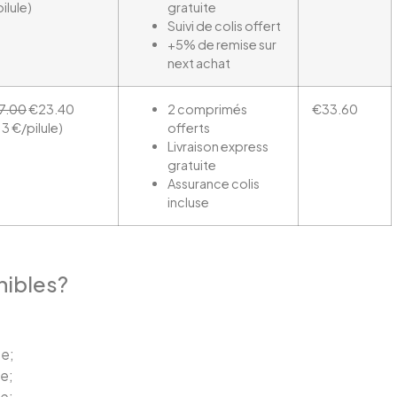
ilule)
gratuite
Suivi de colis offert
+5% de remise sur
next achat
7.00
€23.40
2 comprimés
€33.60
13 €/pilule)
offerts
Livraison express
gratuite
Assurance colis
incluse
nibles?
te;
e;
e;