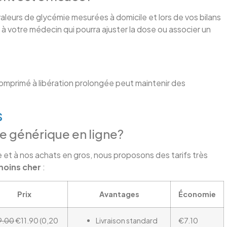
leurs de glycémie mesurées à domicile et lors de vos bilans
n à votre médecin qui pourra ajuster la dose ou associer un
omprimé à libération prolongée peut maintenir des
s
ge générique en ligne?
et à nos achats en gros, nous proposons des tarifs très
oins cher
:
Prix
Avantages
Économie
9.00
€11.90 (0,20
Livraison standard
€7.10