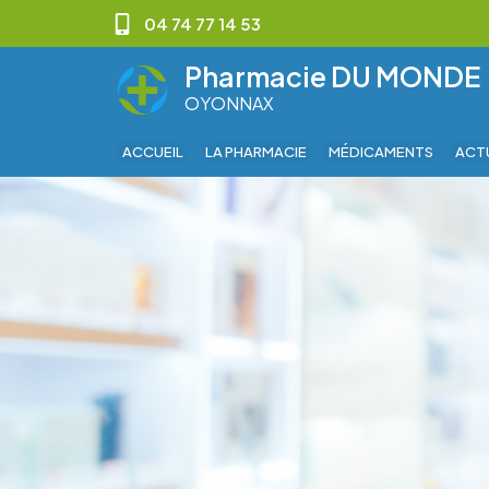
04 74 77 14 53
Pharmacie DU MONDE
OYONNAX
ACCUEIL
LA PHARMACIE
MÉDICAMENTS
ACT